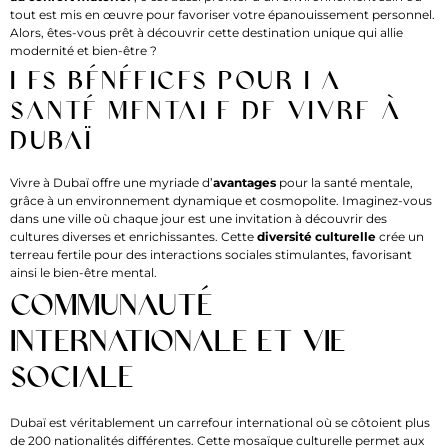
tout est mis en œuvre pour favoriser votre épanouissement personnel.
Alors, êtes-vous prêt à découvrir cette destination unique qui allie
modernité et bien-être ?
Les bénéfices pour la
santé mentale de vivre à
Dubaï
Vivre à Dubaï offre une myriade d’
avantages
pour la santé mentale,
grâce à un environnement dynamique et cosmopolite. Imaginez-vous
dans une ville où chaque jour est une invitation à découvrir des
cultures diverses et enrichissantes. Cette
diversité culturelle
crée un
terreau fertile pour des interactions sociales stimulantes, favorisant
ainsi le bien-être mental.
Communauté
internationale et vie
sociale
Dubaï est véritablement un carrefour international où se côtoient plus
de 200 nationalités différentes. Cette mosaïque culturelle permet aux