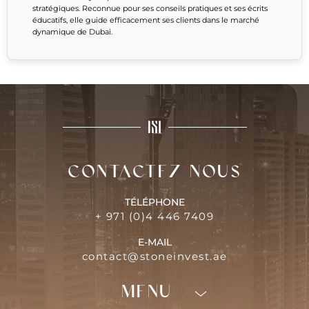
stratégiques. Reconnue pour ses conseils pratiques et ses écrits
éducatifs, elle guide efficacement ses clients dans le marché
dynamique de Dubai.
Contactez-nous
TÉLÉPHONE
+ 971 (0)4 446 7409
E-MAIL
contact@stoneinvest.ae
Menu
Programmes
neufs