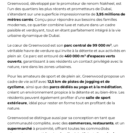
Greenwood, développé par le promoteur de renom Nakheel, est
l’un des quartiers les plus récents et prometteurs de Dubaï,
s’étendant sur une superficie impressionnante de
3,95 millions de
mètres carrés
. Conçu pour répondre aux besoins des familles
modernes, ce quartier combine luxe et nature dans un cadre
paisible et verdoyant, tout en étant parfaitement intégré à la vie
urbaine dynamique de Dubaï.
Le cœur de Greenwood est son
parc central de 99 000 m²
, un
véritable havre de verdure qui invite à la détente et aux activités en
plein air. Ce parc est entouré de
460 000 m² d’espaces verts
ouverts
, garantissant à ses résidents un contact privilégié avec la
nature, rare dans les zones urbaines.
Pour les amateurs de sport et de plein air, Greenwood propose un
cadre de vie actif avec
12,5 km de pistes de jogging et de
cyclisme
, ainsi que des
parcs dédiés au yoga et à la méditation
,
créant un environnement propice à la détente et au bien-être. Les
résidents peuvent également profiter d’une
salle de sport
extérieure
, idéal pour rester en forme tout en profitant de la
nature.
Greenwood se distingue aussi par sa conception en tant que
communauté complète, avec des
commerces, restaurants
, et un
supermarché
à proximité, offrant toutes les commodités