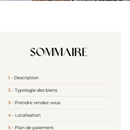
Sommaire
1
- Description
2
- Typologie des biens
3
- Prendre rendez-vous
4
- Localisation
5
- Plan de paiement