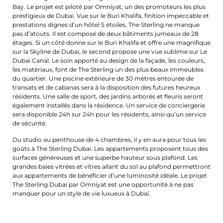
Bay. Le projet est piloté par Omniyat, un des promoteurs les plus
prestigieux de Dubai. Vue sur le Buri Khalifa, finition impeccable et
prestations dignes d’un hôtel 5 étoiles, The Sterling ne manque
pas d’atouts. Il est composé de deux bâtiments jumeaux de 28
étages. Si un côté donne sur le Buri Khalifa et offre une magnifique
sur la Skyline de Dubai, le second propose une vue sublime sur Le
Dubai Canal. Le soin apporté au design de la façade, les couleurs,
les matériaux, font de The Sterling un des plus beaux immeubles
du quartier. Une piscine extérieure de 30 mètres entourée de
transats et de cabanas sera à la disposition des futures heureux
résidents. Une salle de sport, des jardins arborés et fleuris seront
également installés dans la résidence. Un service de conciergerie
sera disponible 24h sur 24h pour les résidents, ainsi qu’un service
de sécurité.
Du studio au penthouse de 4 chambres, il y en aura pour tous les
goûts à The Sterling Dubai. Les appartements proposent tous des
surfaces généreuses et une superbe hauteur sous plafond. Les
grandes baies vitrées et vitres allant du sol au plafond permettront
aux appartements de bénéficier d’une luminosité idéale. Le projet
The Sterling Dubai par Omniyat est une opportunité à ne pas
manquer pour un style de vie luxueux à Dubaï.