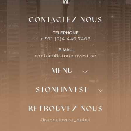
Contactez-nous
TÉLÉPHONE
+ 971 (0)4 446 7409
E-MAIL
contact@stoneinvest.ae
Menu
Programmes
neufs
Investir à
Dubaï
STONEINVEST
Quartiers
Nos services
Qui sommes-nous
Retrouvez-nous
Guides
Actualités
@stoneinvest_dubai
Quartiers
Contact