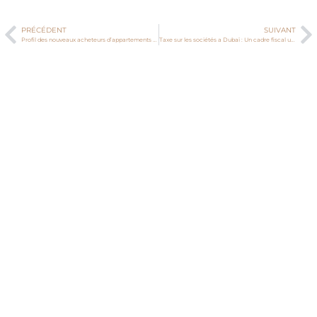
PRÉCÉDENT
SUIVANT
Profil des nouveaux acheteurs d’appartements et villas à Dubaï
Taxe sur les sociétés a Dubaï : Un cadre fiscal unique pour les entreprises